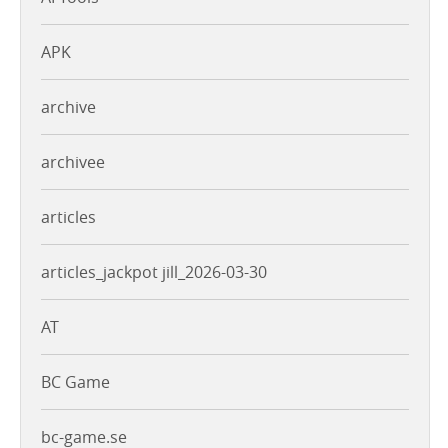
APK
archive
archivee
articles
articles_jackpot jill_2026-03-30
AT
BC Game
bc-game.se