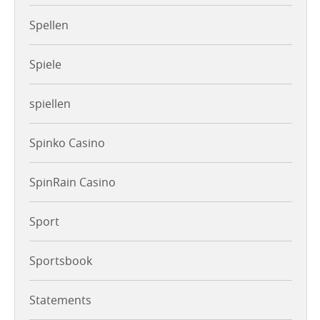
Spellen
Spiele
spiellen
Spinko Casino
SpinRain Casino
Sport
Sportsbook
Statements