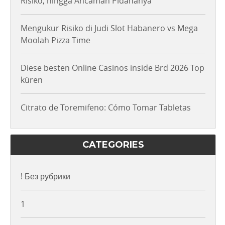
Risiko, hingga Ancaman Pidananya
Mengukur Risiko di Judi Slot Habanero vs Mega
Moolah Pizza Time
Diese besten Online Casinos inside Brd 2026 Top
küren
Citrato de Toremifeno: Cómo Tomar Tabletas
CATEGORIES
! Без рубрики
1