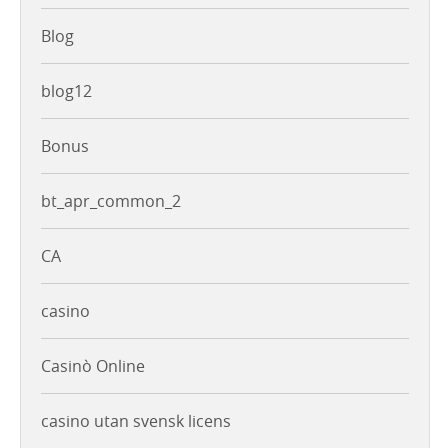
Blog
blog12
Bonus
bt_apr_common_2
CA
casino
Casinò Online
casino utan svensk licens