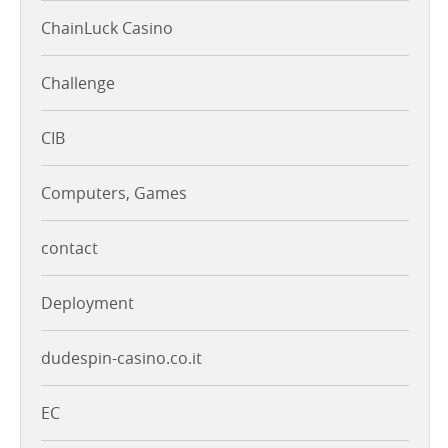
ChainLuck Casino
Challenge
CIB
Computers, Games
contact
Deployment
dudespin-casino.co.it
EC