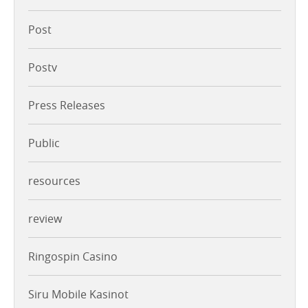
Post
Postv
Press Releases
Public
resources
review
Ringospin Casino
Siru Mobile Kasinot