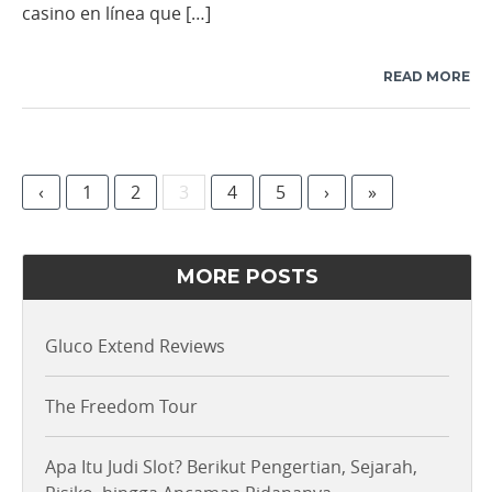
casino en línea que […]
READ MORE
‹
1
2
3
4
5
›
»
MORE POSTS
Gluco Extend Reviews
The Freedom Tour
Apa Itu Judi Slot? Berikut Pengertian, Sejarah,