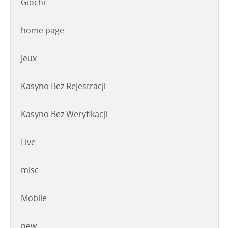
Giochi
home page
Jeux
Kasyno Bez Rejestracji
Kasyno Bez Weryfikacji
Live
misc
Mobile
new