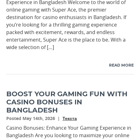
Experience in Bangladesh Welcome to the world of
online gaming with Super Ace, the premier
destination for casino enthusiasts in Bangladesh. If
you’re looking for a thrilling gaming experience
packed with excitement, rewards, and endless
entertainment, Super Ace is the place to be. With a
wide selection of […]
READ MORE
BOOST YOUR GAMING FUN WITH
CASINO BONUSES IN
BANGLADESH
Posted May 14th, 2026 |
Текста
Casino Bonuses: Enhance Your Gaming Experience in
Bangladesh Are you looking to maximize your online