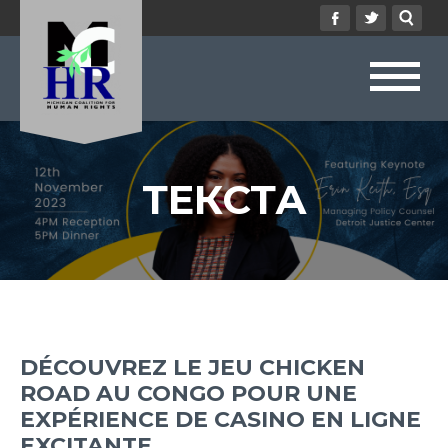
ТЕКСТА
DÉCOUVREZ LE JEU CHICKEN
ROAD AU CONGO POUR UNE
EXPÉRIENCE DE CASINO EN LIGNE
EXCITANTE