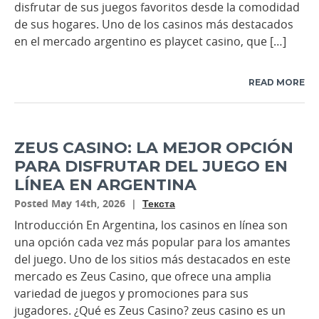
disfrutar de sus juegos favoritos desde la comodidad
de sus hogares. Uno de los casinos más destacados
en el mercado argentino es playcet casino, que […]
READ MORE
ZEUS CASINO: LA MEJOR OPCIÓN
PARA DISFRUTAR DEL JUEGO EN
LÍNEA EN ARGENTINA
Posted May 14th, 2026 |
Текста
Introducción En Argentina, los casinos en línea son
una opción cada vez más popular para los amantes
del juego. Uno de los sitios más destacados en este
mercado es Zeus Casino, que ofrece una amplia
variedad de juegos y promociones para sus
jugadores. ¿Qué es Zeus Casino? zeus casino es un