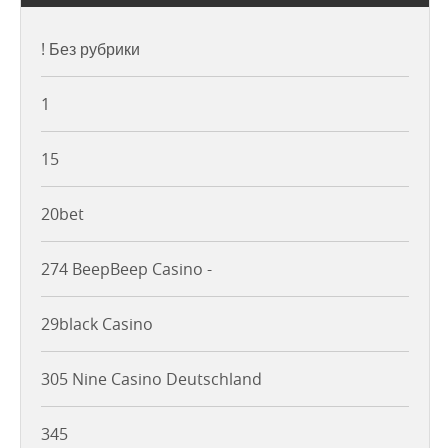
! Без рубрики
1
15
20bet
274 BeepBeep Casino -
29black Casino
305 Nine Casino Deutschland
345