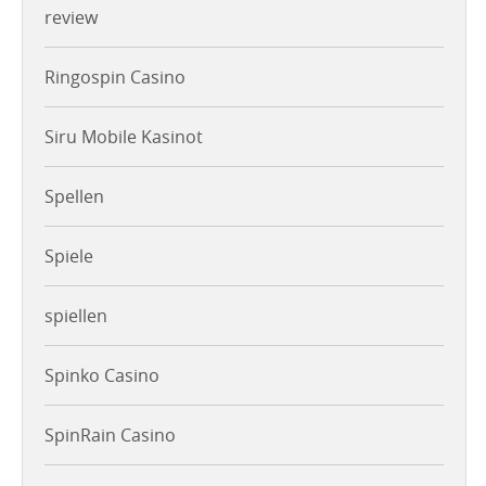
review
Ringospin Casino
Siru Mobile Kasinot
Spellen
Spiele
spiellen
Spinko Casino
SpinRain Casino