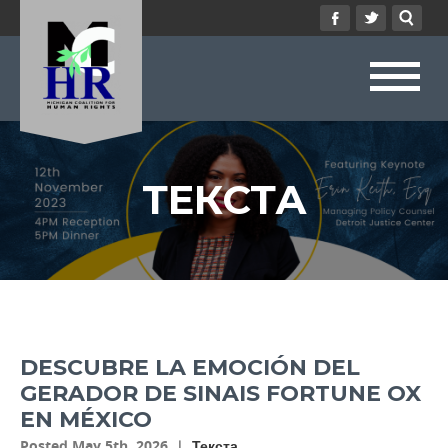
ТЕКСТА
DESCUBRE LA EMOCIÓN DEL
GERADOR DE SINAIS FORTUNE OX
EN MÉXICO
Posted May 5th, 2026 |
Текста