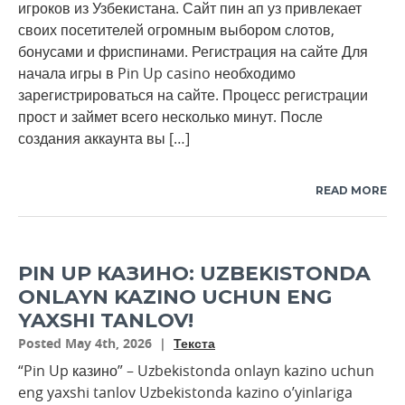
игроков из Узбекистана. Сайт пин ап уз привлекает
своих посетителей огромным выбором слотов,
бонусами и фриспинами. Регистрация на сайте Для
начала игры в Pin Up casino необходимо
зарегистрироваться на сайте. Процесс регистрации
прост и займет всего несколько минут. После
создания аккаунта вы […]
READ MORE
PIN UP КАЗИНО: UZBEKISTONDA
ONLAYN KAZINO UCHUN ENG
YAXSHI TANLOV!
Posted May 4th, 2026 |
Текста
“Pin Up казино” – Uzbekistonda onlayn kazino uchun
eng yaxshi tanlov Uzbekistonda kazino o’yinlariga