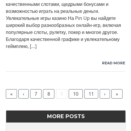
качественными слотами, щедрыми бонусами и
возможностью играть на реальные деньги.
Увлекательные игры казино На Pin Up вы найдете
широкий выбор разнообразных онлайн-игр, включая
популярные слоты, рулетку, покер и многое другое.
Благодаря качественной графике и увлекательному
геймплею, […]
READ MORE
«
‹
7
8
9
10
11
›
»
MORE POSTS