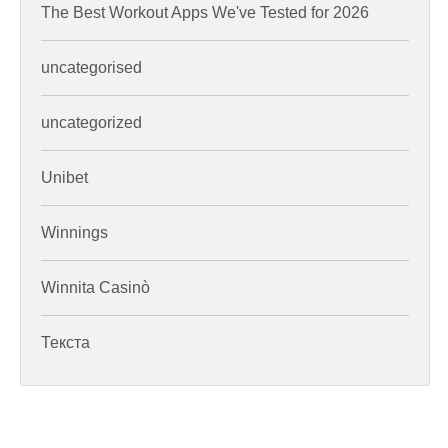
The Best Workout Apps We've Tested for 2026
uncategorised
uncategorized
Unibet
Winnings
Winnita Casinò
Текста