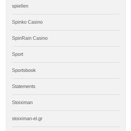
spiellen
Spinko Casino
SpinRain Casino
Sport
Sportsbook
Statements
Stoiximan
stoiximan-el.gr