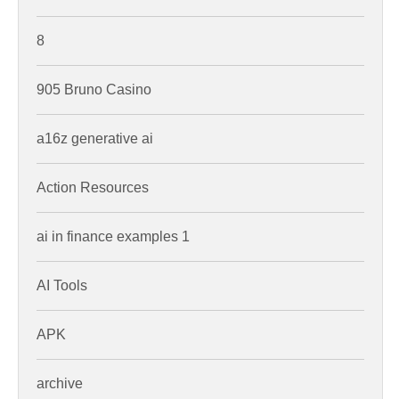
8
905 Bruno Casino
a16z generative ai
Action Resources
ai in finance examples 1
AI Tools
APK
archive