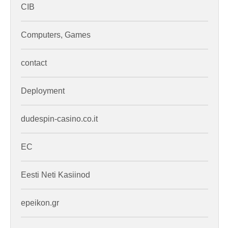
CIB
Computers, Games
contact
Deployment
dudespin-casino.co.it
EC
Eesti Neti Kasiinod
epeikon.gr