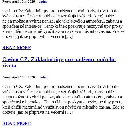
Posted April 16th, 2026 |
casino
Casino CZ: Základní tipy pro nadšence nočního života Vstup do
světa kasin v České republice je vzrušující zážitek, který nabízí
nejen možnost vyhrát peníze, ale také skvělou atmosféru, zábavu a
společenské interakce. Tento článek poskytuje nezbytné tipy pro ty,
kteří chtějí maximálně využít svou návštěvu místního casina. Zde se
dozvíte, jak se připravit na večerní […]
READ MORE
Casino CZ: Základní tipy pro nadšence nočního
života
Posted April 16th, 2026 |
casino
Casino CZ: Základní tipy pro nadšence nočního života Vstup do
světa kasin v České republice je vzrušující zážitek, který nabízí
nejen možnost vyhrát peníze, ale také skvělou atmosféru, zábavu a
společenské interakce. Tento článek poskytuje nezbytné tipy pro ty,
kteří chtějí maximálně využít svou návštěvu místního casina. Zde se
dozvíte, jak se připravit na večerní […]
READ MORE