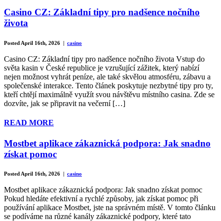
Casino CZ: Základní tipy pro nadšence nočního
života
Posted April 16th, 2026 |
casino
Casino CZ: Základní tipy pro nadšence nočního života Vstup do
světa kasin v České republice je vzrušující zážitek, který nabízí
nejen možnost vyhrát peníze, ale také skvělou atmosféru, zábavu a
společenské interakce. Tento článek poskytuje nezbytné tipy pro ty,
kteří chtějí maximálně využít svou návštěvu místního casina. Zde se
dozvíte, jak se připravit na večerní […]
READ MORE
Mostbet aplikace zákaznická podpora: Jak snadno
získat pomoc
Posted April 16th, 2026 |
casino
Mostbet aplikace zákaznická podpora: Jak snadno získat pomoc
Pokud hledáte efektivní a rychlé způsoby, jak získat pomoc při
používání aplikace Mostbet, jste na správném místě. V tomto článku
se podíváme na různé kanály zákaznické podpory, které tato