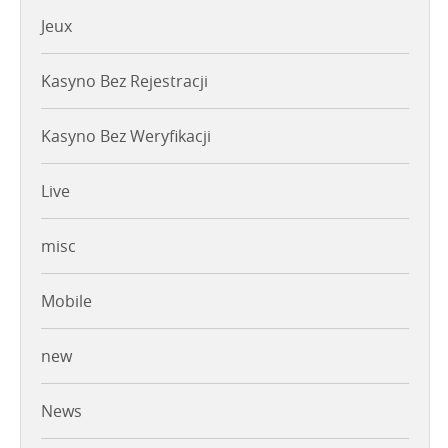
Jeux
Kasyno Bez Rejestracji
Kasyno Bez Weryfikacji
Live
misc
Mobile
new
News