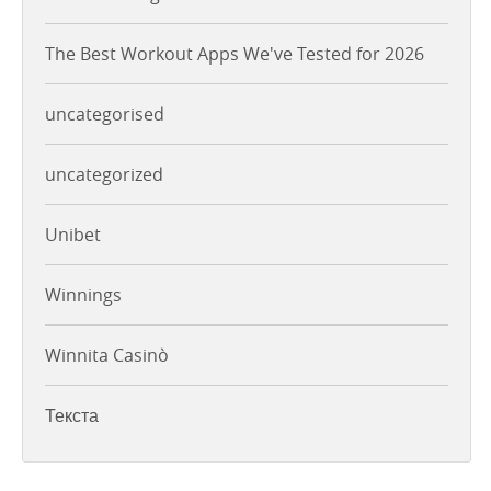
The Best Workout Apps We've Tested for 2026
uncategorised
uncategorized
Unibet
Winnings
Winnita Casinò
Текста