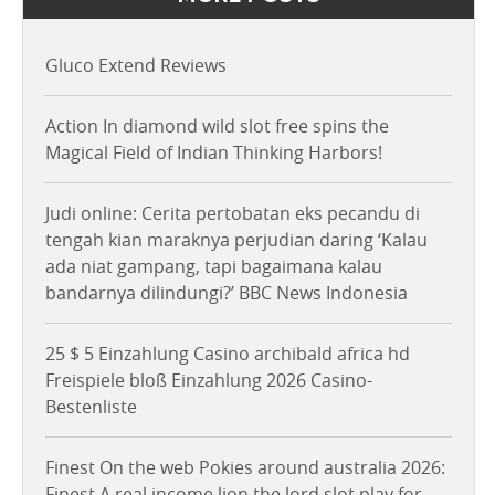
Gluco Extend Reviews
Action In diamond wild slot free spins the
Magical Field of Indian Thinking Harbors!
Judi online: Cerita pertobatan eks pecandu di
tengah kian maraknya perjudian daring ‘Kalau
ada niat gampang, tapi bagaimana kalau
bandarnya dilindungi?’ BBC News Indonesia
25 $ 5 Einzahlung Casino archibald africa hd
Freispiele bloß Einzahlung 2026 Casino-
Bestenliste
Finest On the web Pokies around australia 2026:
Finest A real income lion the lord slot play for