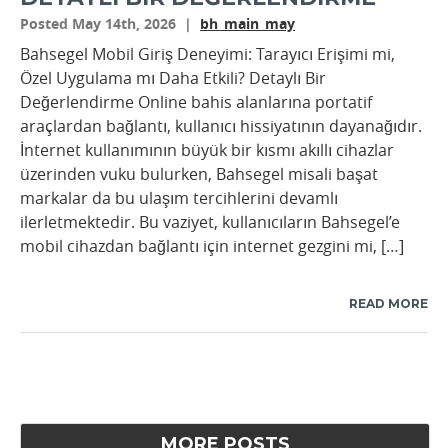
Posted May 14th, 2026 |
bh_main_may
Bahsegel Mobil Giriş Deneyimi: Tarayıcı Erişimi mi,
Özel Uygulama mı Daha Etkili? Detaylı Bir
Değerlendirme Online bahis alanlarına portatif
araçlardan bağlantı, kullanıcı hissiyatının dayanağıdır.
İnternet kullanımının büyük bir kısmı akıllı cihazlar
üzerinden vuku bulurken, Bahsegel misali başat
markalar da bu ulaşım tercihlerini devamlı
ilerletmektedir. Bu vaziyet, kullanıcıların Bahsegel’e
mobil cihazdan bağlantı için internet gezgini mi, […]
READ MORE
MORE POSTS