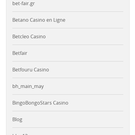
bet-fair.gr
Betano Casino en Ligne
Betcleo Casino
Betfair
Betfouru Casino
bh_main_may
BingoBongoStars Casino
Blog