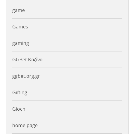
game
Games
gaming
GGBet Καζίνο
ggbet.org.gr
Gifting
Giochi
home page