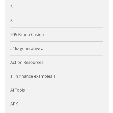
5
8
905 Bruno Casino
a16z generative ai
Action Resources
ai in finance examples 1
AI Tools
APK