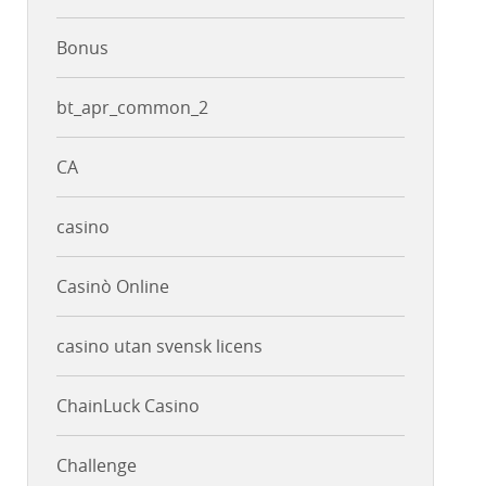
Bonus
bt_apr_common_2
CA
casino
Casinò Online
casino utan svensk licens
ChainLuck Casino
Challenge