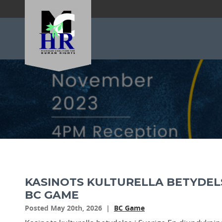
KASINOTS KULTURELLA BETYDELS
BC GAME
Posted May 20th, 2026 |
BC Game