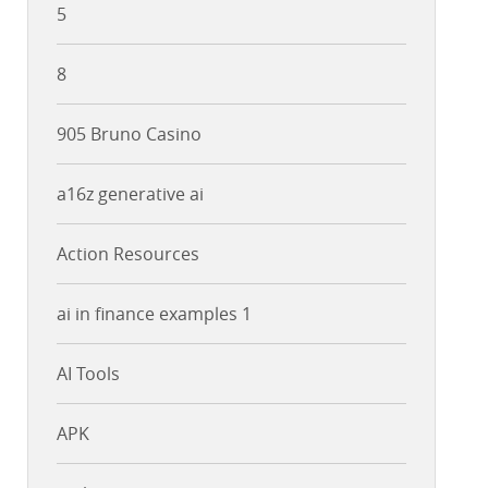
5
8
905 Bruno Casino
a16z generative ai
Action Resources
ai in finance examples 1
AI Tools
APK