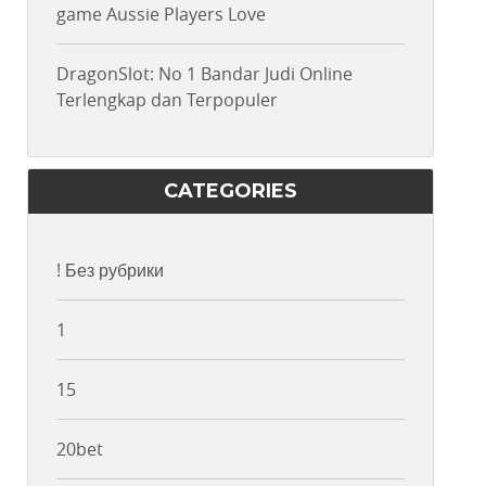
game Aussie Players Love
DragonSlot: No 1 Bandar Judi Online
Terlengkap dan Terpopuler
CATEGORIES
! Без рубрики
1
15
20bet