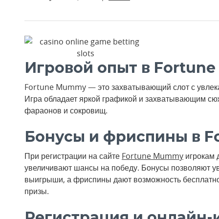
Игровой опыт в Fortun
Fortune Mummy — это захватывающий слот с увле
Игра обладает яркой графикой и захватывающим сюж
фараонов и сокровищ.
Бонусы и фриспины в 
При регистрации на сайте
Fortune Mummy
игрокам 
увеличивают шансы на победу. Бонусы позволяют ув
выигрыши, а фриспины дают возможность бесплатно
призы.
Регистрация и онлайн-