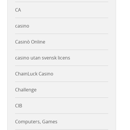
CA
casino
Casinò Online
casino utan svensk licens
ChainLuck Casino
Challenge
CIB
Computers, Games