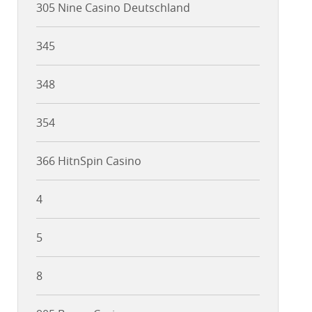
305 Nine Casino Deutschland
345
348
354
366 HitnSpin Casino
4
5
8