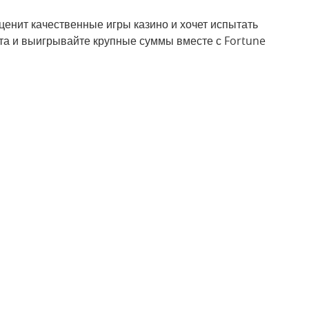
ценит качественные игры казино и хочет испытать
рта и выигрывайте крупные суммы вместе с Fortune