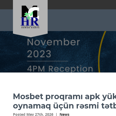
Mosbet proqramı apk yük
oynamaq üçün rəsmi tətb
Posted May 27th, 2026 |
News