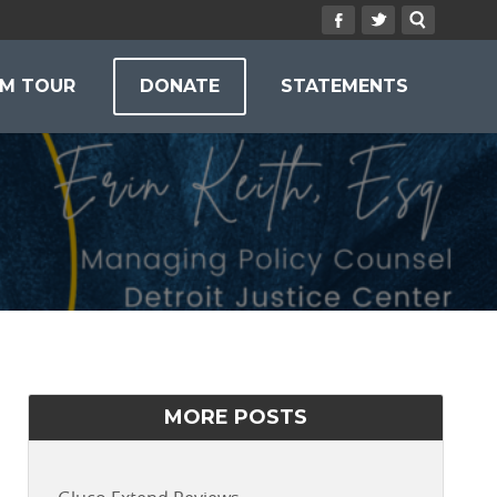
OM TOUR
DONATE
STATEMENTS
MORE POSTS