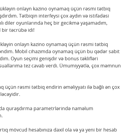
ükləyin onlayn kazino oynamaq üçün rəsmi tətbiq
ırdım. Tətbiqin interfeysi çox aydın və istifadəsi
lı diler oyunlarında heç bir gecikmə yaşamadım,
bir təcrübə idi!
ləyin onlayn kazino oynamaq üçün rəsmi tətbiq
ləndim. Mobil cihazımda oynamaq üçün bu qədər sabit
dim. Oyun seçimi genişdir və bonus təklifləri
a suallarıma tez cavab verdi. Ümumiyyətlə, çox məmnun
üçün rəsmi tətbiq endirin əməliyyatı ilə bağlı ən çox
ləcəyidir.
nızda quraşdırma parametrlərində naməlum
n.
tıq mövcud hesabınıza daxil ola və ya yeni bir hesab