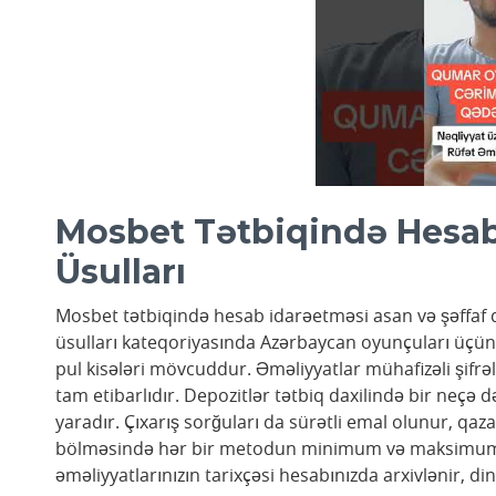
Mosbet Tətbiqində Hesab
Üsulları
Mosbet tətbiqində hesab idarəetməsi asan və şəffaf q
üsulları kateqoriyasında Azərbaycan oyunçuları üçün ə
pul kisələri mövcuddur. Əməliyyatlar mühafizəli şifr
tam etibarlıdır. Depozitlər tətbiq daxilində bir neçə
yaradır. Çıxarış sorğuları da sürətli emal olunur, q
bölməsində hər bir metodun minimum və maksimum lim
əməliyyatlarınızın tarixçəsi hesabınızda arxivlənir, d