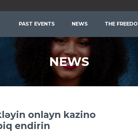
PAST EVENTS
NEWS
THE FREED
NEWS
ləyin onlayn kazino
iq endirin