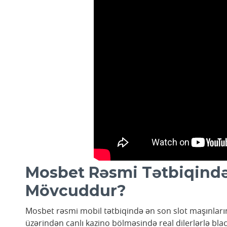
Mosbet Rəsmi Tətbiqində
Mövcuddur?
Mosbet rəsmi mobil tətbiqində ən son slot maşınlarını 
üzərindən canlı kazino bölməsində real dilerlərlə 