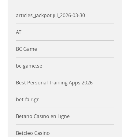
articles_jackpot jill_2026-03-30
AT
BC Game
bc-game.se
Best Personal Training Apps 2026
bet-fair.gr
Betano Casino en Ligne
Betcleo Casino