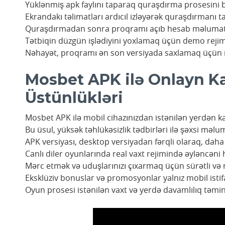
Yüklənmiş apk faylını taparaq quraşdırma prosesini b
Ekrandakı təlimatları ardıcıl izləyərək quraşdırmanı 
Quraşdırmadan sonra proqramı açıb hesab məlumatlar
Tətbiqin düzgün işlədiyini yoxlamaq üçün demo rejim
Nəhayət, proqramı ən son versiyada saxlamaq üçün 
Mosbet APK ilə Onlayn 
Üstünlükləri
Mosbet APK ilə mobil cihazınızdan istənilən yerdən kaz
Bu üsul, yüksək təhlükəsizlik tədbirləri ilə şəxsi məlu
APK versiyası, desktop versiyadan fərqli olaraq, daha
Canlı diler oyunlarında real vaxt rejimində əyləncəni h
Mərc etmək və uduşlarınızı çıxarmaq üçün sürətli və ra
Eksklüziv bonuslar və promosyonlar yalnız mobil istif
Oyun prosesi istənilən vaxt və yerdə davamlılıq təmin