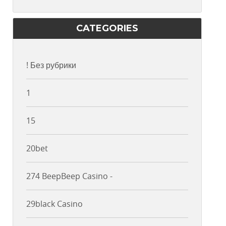
CATEGORIES
! Без рубрики
1
15
20bet
274 BeepBeep Casino -
29black Casino