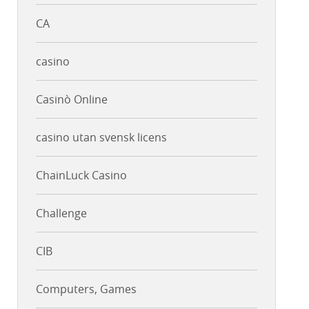
CA
casino
Casinò Online
casino utan svensk licens
ChainLuck Casino
Challenge
CIB
Computers, Games