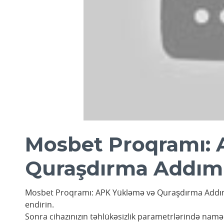
Mosbet Proqramı:
Quraşdırma Addıml
Mosbet Proqramı: APK Yükləmə və Quraşdırma Addımla
endirin.
Sonra cihazınızın təhlükəsizlik parametrlərində nam