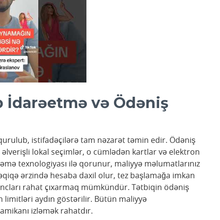
 İdarəetmə və Ödəniş
urulub, istifadəçilərə tam nəzarət təmin edir. Ödəniş
lverişli lokal seçimlər, o cümlədən kartlar və elektron
ələmə texnologiyası ilə qorunur, maliyyə məlumatlarınız
 dəqiqə ərzində hesaba daxil olur, tez başlamağa imkan
azancları rahat çıxarmaq mümkündür. Tətbiqin ödəniş
itləri aydın göstərilir. Bütün maliyyə
inamikanı izləmək rahatdır.