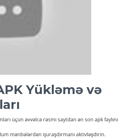
 APK Yükləmə və
arı
rı üçün əvvəlcə rəsmi saytdan ən son apk faylını
əlum mənbələrdən quraşdırmanı aktivləşdirin.