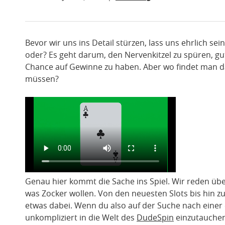
Bevor wir uns ins Detail stürzen, lass uns ehrlich sei
oder? Es geht darum, den Nervenkitzel zu spüren, gu
Chance auf Gewinne zu haben. Aber wo findet man d
müssen?
Genau hier kommt die Sache ins Spiel. Wir reden über 
was Zocker wollen. Von den neuesten Slots bis hin zu
etwas dabei. Wenn du also auf der Suche nach einer 
unkompliziert in die Welt des
DudeSpin
einzutauchen,