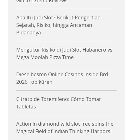
Gluco Extend Reviews
Apa Itu Judi Slot? Berikut Pengertian,
Sejarah, Risiko, hingga Ancaman
Pidananya
Mengukur Risiko di Judi Slot Habanero vs
Mega Moolah Pizza Time
Diese besten Online Casinos inside Brd
2026 Top küren
Citrato de Toremifeno: Cómo Tomar
Tabletas
Action In diamond wild slot free spins the
Magical Field of Indian Thinking Harbors!