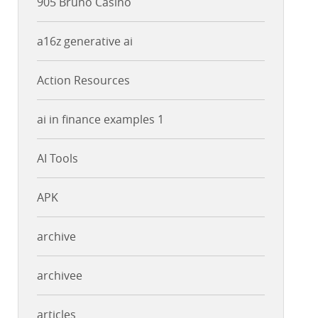
905 Bruno Casino
a16z generative ai
Action Resources
ai in finance examples 1
AI Tools
APK
archive
archivee
articles