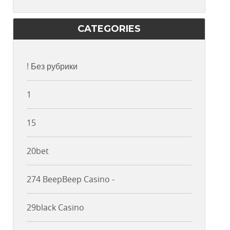
CATEGORIES
! Без рубрики
1
15
20bet
274 BeepBeep Casino -
29black Casino