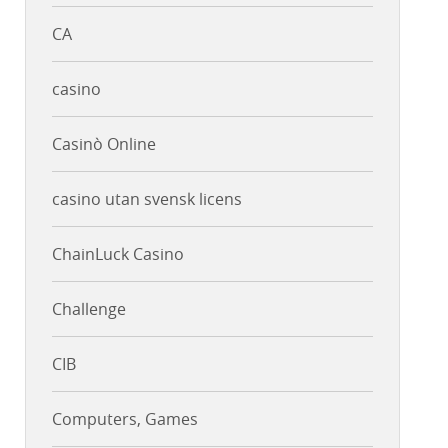
CA
casino
Casinò Online
casino utan svensk licens
ChainLuck Casino
Challenge
CIB
Computers, Games