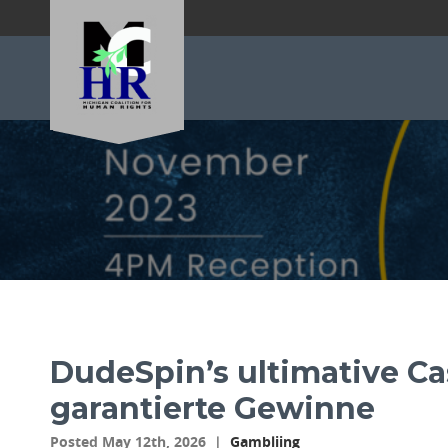
DudeSpin’s ultimative Ca
garantierte Gewinne
Posted May 12th, 2026 |
Gambliing