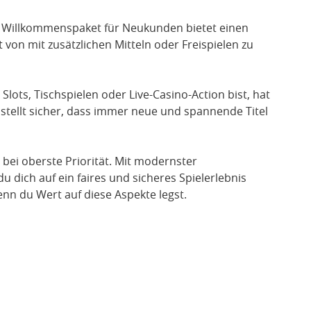
 Willkommenspaket für Neukunden bietet einen
t von mit zusätzlichen Mitteln oder Freispielen zu
Slots, Tischspielen oder Live-Casino-Action bist, hat
s stellt sicher, dass immer neue und spannende Titel
 bei oberste Priorität. Mit modernster
u dich auf ein faires und sicheres Spielerlebnis
enn du Wert auf diese Aspekte legst.