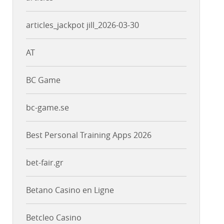
articles_jackpot jill_2026-03-30
AT
BC Game
bc-game.se
Best Personal Training Apps 2026
bet-fair.gr
Betano Casino en Ligne
Betcleo Casino