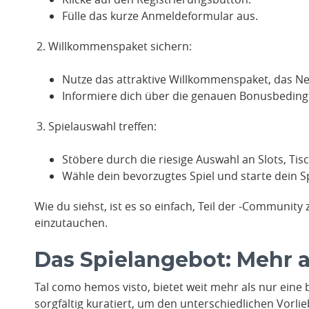
Fülle das kurze Anmeldeformular aus.
Willkommenspaket sichern:
Nutze das attraktive Willkommenspaket, das N
Informiere dich über die genauen Bonusbedin
Spielauswahl treffen:
Stöbere durch die riesige Auswahl an Slots, Ti
Wähle dein bevorzugtes Spiel und starte dein Sp
Wie du siehst, ist es so einfach, Teil der -Community
einzutauchen.
Das Spielangebot: Mehr al
Tal como hemos visto, bietet weit mehr als nur eine 
sorgfältig kuratiert, um den unterschiedlichen Vorli