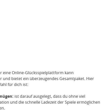
 eine Online-Glücksspielplattform kann
or und bietet ein überzeugendes Gesamtpaket. Hier
l für dich ist:
gnügen:
ist darauf ausgelegt, dass du ohne viel
ation und die schnelle Ladezeit der Spiele ermöglichen
en.