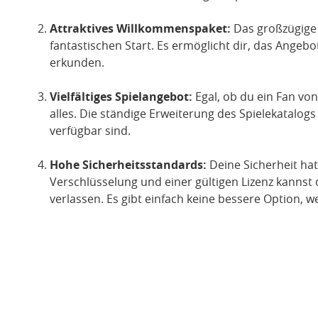
Attraktives Willkommenspaket:
Das großzügige
fantastischen Start. Es ermöglicht dir, das Angebo
erkunden.
Vielfältiges Spielangebot:
Egal, ob du ein Fan von 
alles. Die ständige Erweiterung des Spielekatalog
verfügbar sind.
Hohe Sicherheitsstandards:
Deine Sicherheit hat
Verschlüsselung und einer gültigen Lizenz kannst d
verlassen. Es gibt einfach keine bessere Option, w