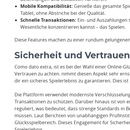
Mobile Kompatibilität:
Genieße das gesamte Spi
Tablet, ohne Abstriche bei der Qualität.
Schnelle Transaktionen:
Ein- und Auszahlungen si
Wesentliche konzentrieren kannst – das Spielen.
Diese Features machen zu einer rundum gelungenen P
Sicherheit und Vertrauen
Como dato extra, ist es bei der Wahl einer Online-Glü
Vertrauen zu achten. nimmt diesen Aspekt sehr er
dir ein sicheres Spielerlebnis zu garantieren. Dies ist
Die Plattform verwendet modernste Verschlüsselun
Transaktionen zu schützen. Darüber hinaus ist von 
reguliert, was bedeutet, dass strenge Standards in 
müssen. Laut Berichten von unabhängigen Prüfinstitu
Glücksspielbereich. Dieses Engagement für Sicherheit
Spielerlebnis.