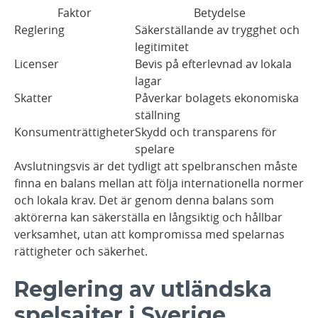
Faktor
Betydelse
Reglering
Säkerställande av trygghet och
legitimitet
Licenser
Bevis på efterlevnad av lokala
lagar
Skatter
Påverkar bolagets ekonomiska
ställning
Konsumenträttigheter
Skydd och transparens för
spelare
Avslutningsvis är det tydligt att spelbranschen måste
finna en balans mellan att följa internationella normer
och lokala krav. Det är genom denna balans som
aktörerna kan säkerställa en långsiktig och hållbar
verksamhet, utan att kompromissa med spelarnas
rättigheter och säkerhet.
Reglering av utländska
spelsajter i Sverige