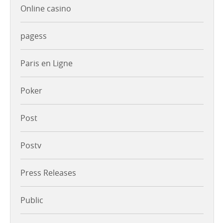
Online casino
pagess
Paris en Ligne
Poker
Post
Postv
Press Releases
Public