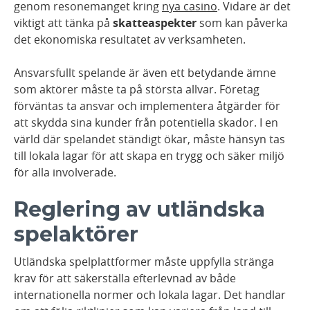
genom resonemanget kring
nya casino
. Vidare är det
viktigt att tänka på
skatteaspekter
som kan påverka
det ekonomiska resultatet av verksamheten.
Ansvarsfullt spelande är även ett betydande ämne
som aktörer måste ta på största allvar. Företag
förväntas ta ansvar och implementera åtgärder för
att skydda sina kunder från potentiella skador. I en
värld där spelandet ständigt ökar, måste hänsyn tas
till lokala lagar för att skapa en trygg och säker miljö
för alla involverade.
Reglering av utländska
spelaktörer
Utländska spelplattformer måste uppfylla stränga
krav för att säkerställa efterlevnad av både
internationella normer och lokala lagar. Det handlar