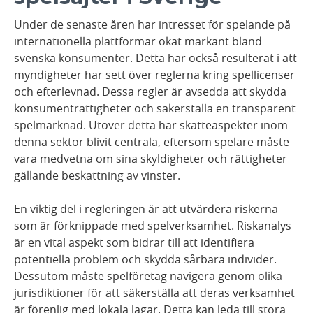
Under de senaste åren har intresset för spelande på
internationella plattformar ökat markant bland
svenska konsumenter. Detta har också resulterat i att
myndigheter har sett över reglerna kring spellicenser
och efterlevnad. Dessa regler är avsedda att skydda
konsumenträttigheter och säkerställa en transparent
spelmarknad. Utöver detta har skatteaspekter inom
denna sektor blivit centrala, eftersom spelare måste
vara medvetna om sina skyldigheter och rättigheter
gällande beskattning av vinster.
En viktig del i regleringen är att utvärdera riskerna
som är förknippade med spelverksamhet. Riskanalys
är en vital aspekt som bidrar till att identifiera
potentiella problem och skydda sårbara individer.
Dessutom måste spelföretag navigera genom olika
jurisdiktioner för att säkerställa att deras verksamhet
är förenlig med lokala lagar. Detta kan leda till stora