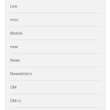
Live
misc
Mobile
new
News
Newsletters
OM
OM cc