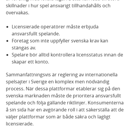
skillnader i hur spel ansvarigt tillhandahålls och
övervakas.
Licensierade operatörer måste erbjuda
ansvarsfullt spelande.
Företag som inte uppfyller svenska krav kan
stängas av.
Spelare bör alltid kontrollera licensstatus innan de
skapar ett konto.
Sammanfattningsvis är reglering av internationella
spelsajter i Sverige en komplex men nödvändig
process. När dessa plattformar etablerar sig på den
svenska marknaden måste de prioritera ansvarsfullt
spelande och följa gällande riktlinjer. Konsumenterna
å sin sida har en avgörande roll i att säkerställa att de
väljer plattformar som är både säkra och lagligt
licensierade.