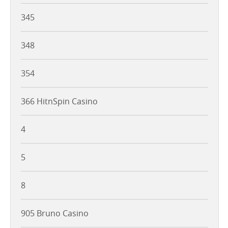
345
348
354
366 HitnSpin Casino
4
5
8
905 Bruno Casino