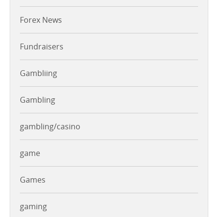
Forex News
Fundraisers
Gambliing
Gambling
gambling/casino
game
Games
gaming