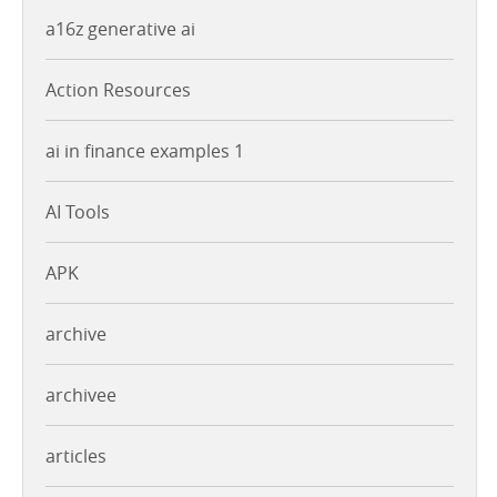
a16z generative ai
Action Resources
ai in finance examples 1
AI Tools
APK
archive
archivee
articles